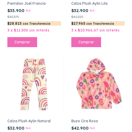
Pantalon Joel Francia
Calza Plush Aylin Lila
$33.900
$32.900
3x2
3x2
$42.375
$41.225
$28.815
$27.965
con
Transferencia
con
Transferencia
3
x
$11.300
sin interés
3
x
$10.966,67
sin interés
Comprar
Comprar
Calza Plush Aylin Natural
Buzo Cira Rosa
$32.900
$42.900
3x2
3x2