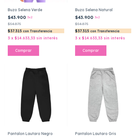
Buzo Selena Verde
Buzo Selena Natural
$43.900
$43.900
3x2
3x2
$54.875
$54.875
$37.315
$37.315
con
Transferencia
con
Transferencia
3
x
$14.633,33
sin interés
3
x
$14.633,33
sin interés
Comprar
Comprar
Pantalon Lautaro Negro
Pantalon Lautaro Gris