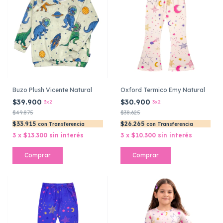
Buzo Plush Vicente Natural
Oxford Termico Emy Natural
$39.900
$30.900
3x2
3x2
$49.875
$38.625
$33.915
$26.265
con
Transferencia
con
Transferencia
3
x
$13.300
sin interés
3
x
$10.300
sin interés
Comprar
Comprar