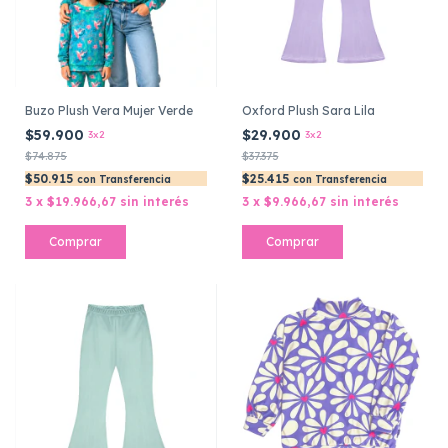
Buzo Plush Vera Mujer Verde
Oxford Plush Sara Lila
$59.900
$29.900
3x2
3x2
$74.875
$37.375
$50.915
$25.415
con
Transferencia
con
Transferencia
3
x
$19.966,67
sin interés
3
x
$9.966,67
sin interés
Comprar
Comprar