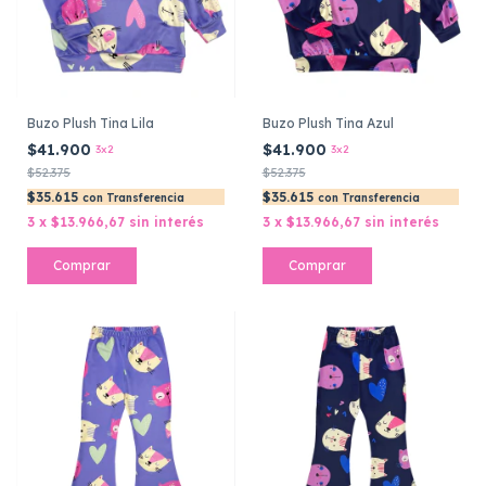
Buzo Plush Tina Lila
Buzo Plush Tina Azul
$41.900
$41.900
3x2
3x2
$52.375
$52.375
$35.615
$35.615
con
Transferencia
con
Transferencia
3
x
$13.966,67
sin interés
3
x
$13.966,67
sin interés
Comprar
Comprar