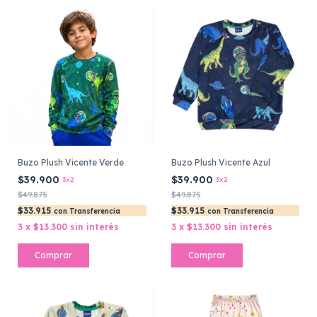
Buzo Plush Vicente Verde
Buzo Plush Vicente Azul
$39.900
$39.900
3x2
3x2
$49.875
$49.875
$33.915
$33.915
con
Transferencia
con
Transferencia
3
x
$13.300
sin interés
3
x
$13.300
sin interés
Comprar
Comprar