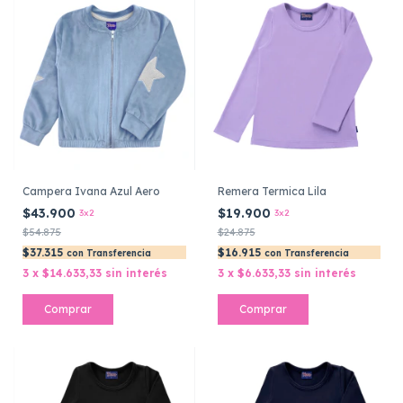
Campera Ivana Azul Aero
Remera Termica Lila
$43.900
$19.900
3x2
3x2
$54.875
$24.875
$37.315
$16.915
con
Transferencia
con
Transferencia
3
x
$14.633,33
sin interés
3
x
$6.633,33
sin interés
Comprar
Comprar