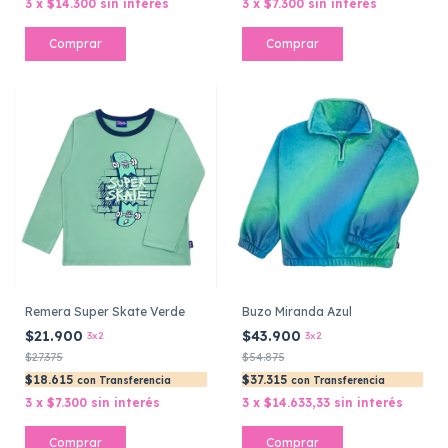
3
x
$14.300
sin interés
3
x
$7.300
sin interés
Comprar
Comprar
Remera Super Skate Verde
Buzo Miranda Azul
$21.900
$43.900
3x2
3x2
$27.375
$54.875
$18.615
$37.315
con
Transferencia
con
Transferencia
3
x
$7.300
sin interés
3
x
$14.633,33
sin interés
Comprar
Comprar