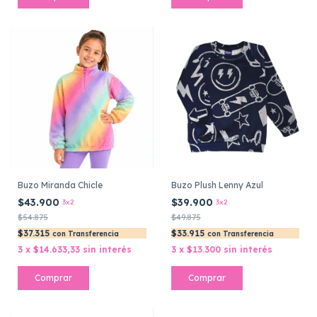
Buzo Miranda Chicle
Buzo Plush Lenny Azul
$43.900
$39.900
3x2
3x2
$54.875
$49.875
$37.315
$33.915
con
Transferencia
con
Transferencia
3
x
$14.633,33
sin interés
3
x
$13.300
sin interés
Comprar
Comprar