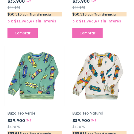
$35.900
$35.900
3x2
3x2
$44.875
$44.875
$30.515
$30.515
con
Transferencia
con
Transferencia
3
x
$11.966,67
sin interés
3
x
$11.966,67
sin interés
Comprar
Comprar
Buzo Teo Verde
Buzo Teo Natural
$39.900
$39.900
3x2
3x2
$49.875
$49.875
$33.915
$33.915
con
Transferencia
con
Transferencia