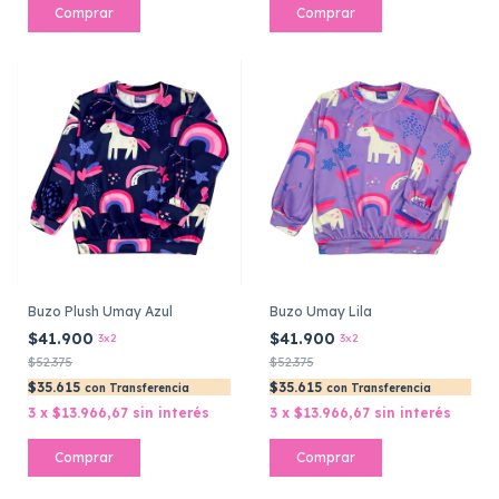
Comprar
Comprar
Buzo Plush Umay Azul
Buzo Umay Lila
$41.900
$41.900
3x2
3x2
$52.375
$52.375
$35.615
$35.615
con
Transferencia
con
Transferencia
3
x
$13.966,67
sin interés
3
x
$13.966,67
sin interés
Comprar
Comprar