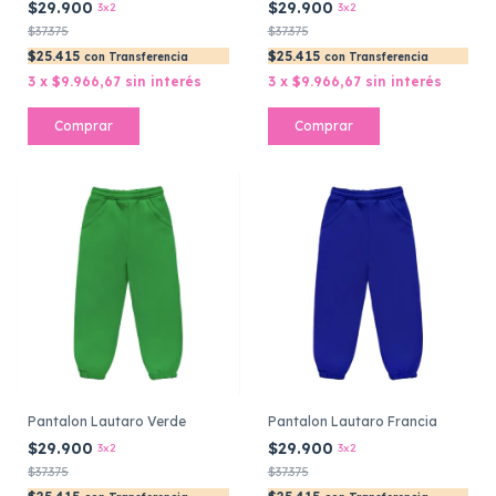
$29.900
$29.900
3x2
3x2
$37.375
$37.375
$25.415
$25.415
con
Transferencia
con
Transferencia
3
x
$9.966,67
sin interés
3
x
$9.966,67
sin interés
Comprar
Comprar
Pantalon Lautaro Verde
Pantalon Lautaro Francia
$29.900
$29.900
3x2
3x2
$37.375
$37.375