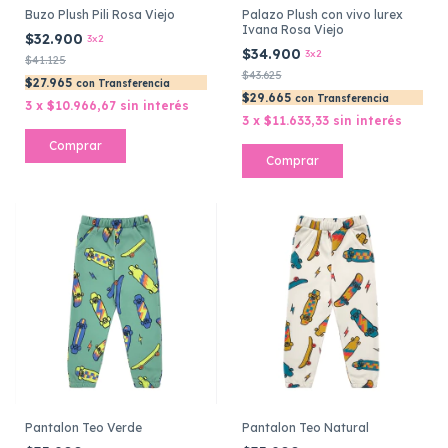
Buzo Plush Pili Rosa Viejo
Palazo Plush con vivo lurex
Ivana Rosa Viejo
$32.900
3x2
$34.900
3x2
$41.125
$43.625
$27.965
con
Transferencia
$29.665
con
Transferencia
3
x
$10.966,67
sin interés
3
x
$11.633,33
sin interés
Comprar
Comprar
Pantalon Teo Verde
Pantalon Teo Natural