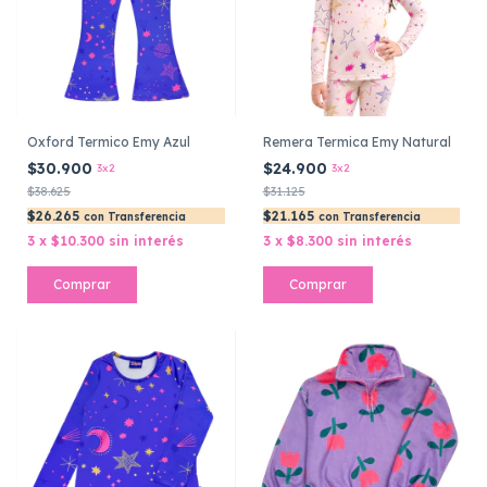
Oxford Termico Emy Azul
Remera Termica Emy Natural
$30.900
$24.900
3x2
3x2
$38.625
$31.125
$26.265
$21.165
con
Transferencia
con
Transferencia
3
x
$10.300
sin interés
3
x
$8.300
sin interés
Comprar
Comprar