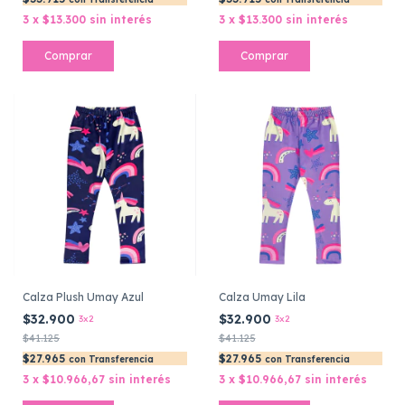
3
x
$13.300
sin interés
3
x
$13.300
sin interés
Comprar
Comprar
Calza Plush Umay Azul
Calza Umay Lila
$32.900
$32.900
3x2
3x2
$41.125
$41.125
$27.965
$27.965
con
Transferencia
con
Transferencia
3
x
$10.966,67
sin interés
3
x
$10.966,67
sin interés