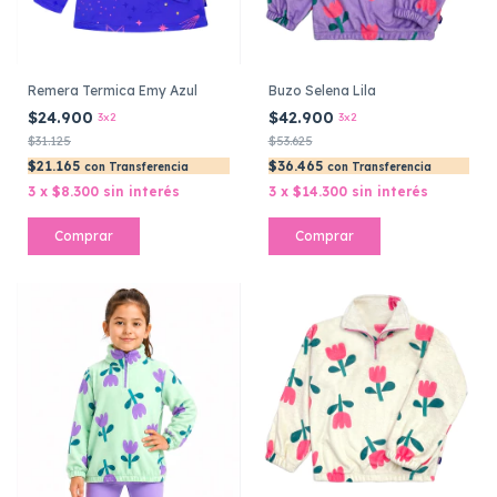
Remera Termica Emy Azul
Buzo Selena Lila
$24.900
$42.900
3x2
3x2
$31.125
$53.625
$21.165
$36.465
con
Transferencia
con
Transferencia
3
x
$8.300
sin interés
3
x
$14.300
sin interés
Comprar
Comprar