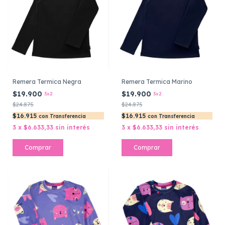
Remera Termica Negra
Remera Termica Marino
$19.900
$19.900
3x2
3x2
$24.875
$24.875
$16.915
$16.915
con
Transferencia
con
Transferencia
3
x
$6.633,33
sin interés
3
x
$6.633,33
sin interés
Comprar
Comprar