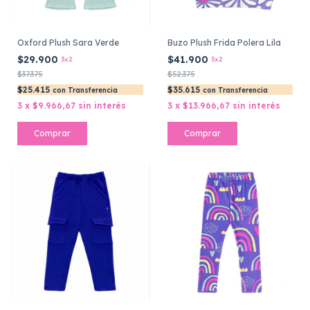
Oxford Plush Sara Verde
Buzo Plush Frida Polera Lila
$29.900
$41.900
3x2
3x2
$37.375
$52.375
$25.415
$35.615
con
Transferencia
con
Transferencia
3
x
$9.966,67
sin interés
3
x
$13.966,67
sin interés
Comprar
Comprar