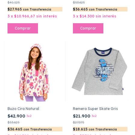
$41.125
$53.625
$27.965
$36.465
con
Transferencia
con
Transferencia
3
x
$10.966,67
sin interés
3
x
$14.300
sin interés
Comprar
Comprar
Buzo Cira Natural
Remera Super Skate Gris
$42.900
$21.900
3x2
3x2
$53.625
$27.375
$36.465
$18.615
con
Transferencia
con
Transferencia