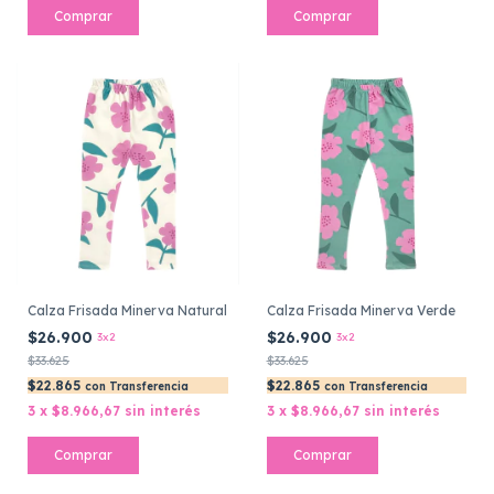
Comprar
Comprar
Calza Frisada Minerva Natural
Calza Frisada Minerva Verde
$26.900
$26.900
3x2
3x2
$33.625
$33.625
$22.865
$22.865
con
Transferencia
con
Transferencia
3
x
$8.966,67
sin interés
3
x
$8.966,67
sin interés
Comprar
Comprar