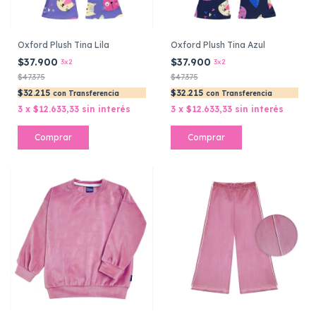
Oxford Plush Tina Lila
Oxford Plush Tina Azul
$37.900
$37.900
3x2
3x2
$47.375
$47.375
$32.215
$32.215
con
Transferencia
con
Transferencia
3
x
$12.633,33
sin interés
3
x
$12.633,33
sin interés
Comprar
Comprar