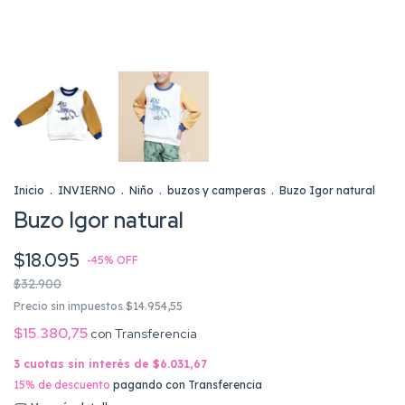
Inicio
.
INVIERNO
.
Niño
.
buzos y camperas
.
Buzo Igor natural
Buzo Igor natural
$18.095
-
45
%
OFF
$32.900
Precio sin impuestos
$14.954,55
$15.380,75
con
Transferencia
3
cuotas sin interés de
$6.031,67
15% de descuento
pagando con Transferencia