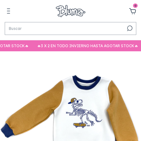
0
 STOCK🔥
🔥3 X 2 EN TODO INVIERNO HASTA AGOTAR STOCK🔥
🔥3