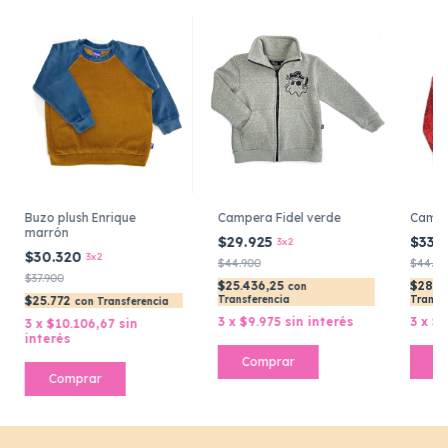
Buzo plush Enrique
Campera Fidel verde
Campe
marrón
$29.925
$33.
3x2
$30.320
3x2
$44.900
$44.90
$37.900
$25.436,25
$28.6
con
$25.772
Transferencia
Transf
con
Transferencia
3
x
$9.975
sin interés
3
x
$1
3
x
$10.106,67
sin
interés
Comprar
C
Comprar