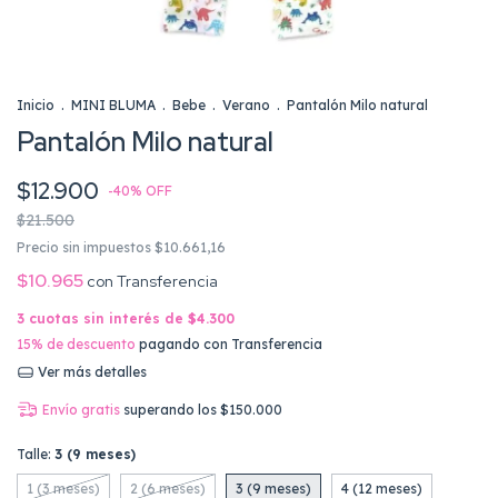
Inicio
.
MINI BLUMA
.
Bebe
.
Verano
.
Pantalón Milo natural
Pantalón Milo natural
$12.900
-
40
%
OFF
$21.500
Precio sin impuestos
$10.661,16
$10.965
con
Transferencia
3
cuotas sin interés de
$4.300
15% de descuento
pagando con Transferencia
Ver más detalles
Envío gratis
superando los
$150.000
Talle:
3 (9 meses)
1 (3 meses)
2 (6 meses)
3 (9 meses)
4 (12 meses)