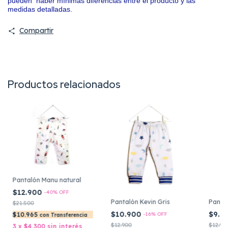
pueden haber mínimas diferencias entre el producto y las
medidas detalladas.
Compartir
Productos relacionados
Pantalón Manu natural
$12.900
-
40
%
OFF
Pantalón Kevin Gris
Panta
$21.500
$10.900
$9.9
-
16
%
OFF
$10.965
con
Transferencia
$12.900
$12.90
3
x
$4.300
sin interés