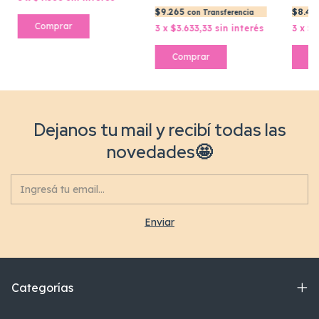
$9.265
$8.41
con
Transferencia
Comprar
3
x
$3.633,33
sin interés
3
x
$3
Comprar
C
Dejanos tu mail y recibí todas las
novedades🤩
Categorías