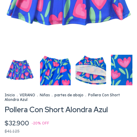
Inicio
.
VERANO
.
Niñas
.
partes de abajo
.
Pollera Con Short
Alondra Azul
Pollera Con Short Alondra Azul
$32.900
-
20
%
OFF
$41.125