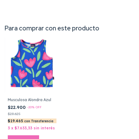
Para comprar con este producto
Musculosa Alondra Azul
$22.900
-
20
%
OFF
$28.625
$19.465
con
Transferencia
3
x
$7.633,33
sin interés