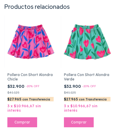
Productos relacionados
Pollera Con Short Alondra
Pollera Con Short Alondra
Chicle
Verde
$32.900
$32.900
-
20
%
OFF
-
20
%
OFF
$41.125
$41.125
$27.965
$27.965
con
Transferencia
con
Transferencia
3
x
$10.966,67
sin
3
x
$10.966,67
sin
interés
interés
Comprar
Comprar