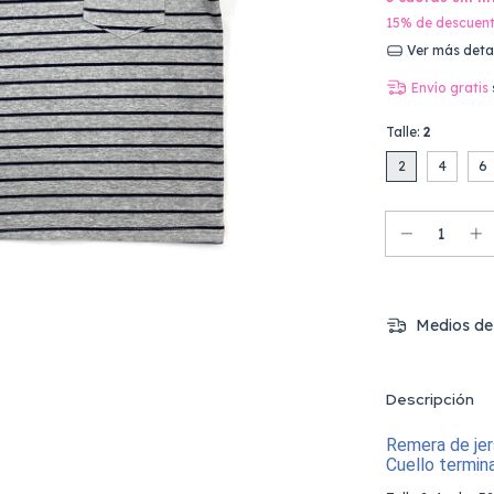
15% de descuen
Ver más deta
Envío gratis
Talle:
2
2
4
6
Medios de
Descripción
Remera de jer
Cuello termin