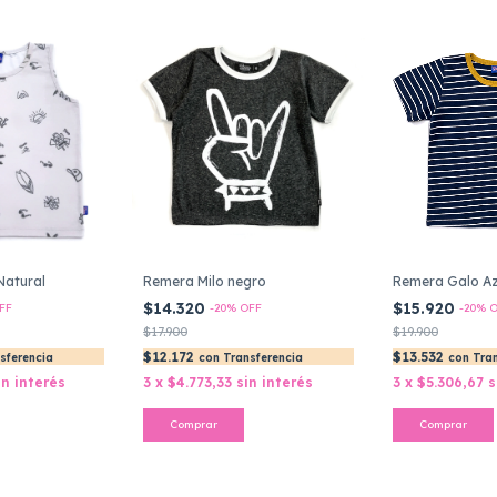
Natural
Remera Milo negro
Remera Galo Az
$14.320
$15.920
FF
-
20
%
OFF
-
20
%
O
$17.900
$19.900
$12.172
$13.532
sferencia
con
Transferencia
con
Tra
in interés
3
x
$4.773,33
sin interés
3
x
$5.306,67
s
Comprar
Comprar