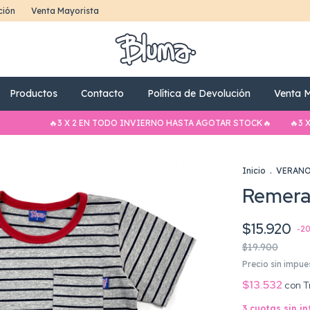
ción
Venta Mayorista
Productos
Contacto
Política de Devolución
Venta M
🔥3 X 2 EN TODO INVIERNO HASTA AGOTAR STOCK🔥
🔥3 X 2 
Inicio
.
VERAN
Remera 
$15.920
-
2
$19.900
Precio sin impu
$13.532
con
T
3
cuotas sin i