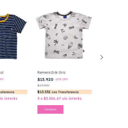
ul
Remera Erik Gris
Remera Ciro m
$15.920
$17.900
FF
-
20
%
OFF
-
25
%
$19.900
$23.900
$13.532
$15.215
nsferencia
con
Transferencia
con
Tra
in interés
3
x
$5.306,67
sin interés
3
x
$5.966,67
Comprar
Comprar