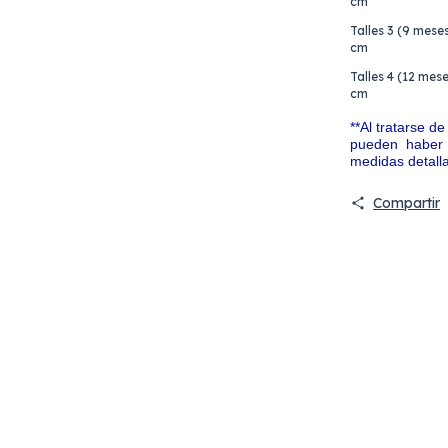
cm
Talles 3 (9 mes
cm
Talles 4 (12 me
cm
**Al tratarse 
pueden haber m
medidas detall
Compartir