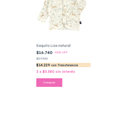
Saquito Lisa natural
$16.740
-
40
%
OFF
$27.900
$14.229
con
Transferencia
3
x
$5.580
sin interés
Comprar