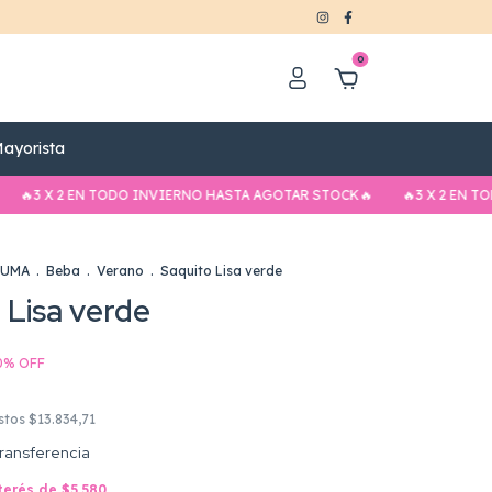
0
ayorista
X 2 EN TODO INVIERNO HASTA AGOTAR STOCK🔥
🔥3 X 2 EN TODO IN
LUMA
.
Beba
.
Verano
.
Saquito Lisa verde
 Lisa verde
0
%
OFF
estos
$13.834,71
ransferencia
nterés de
$5.580