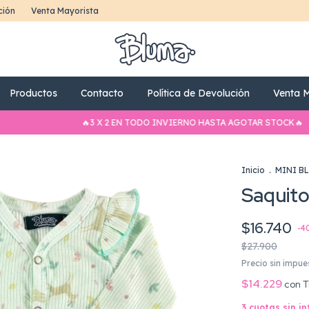
ción
Venta Mayorista
Productos
Contacto
Política de Devolución
Venta M
🔥3 X 2 EN TODO INVIERNO HASTA AGOTAR STOCK🔥
🔥3 
Inicio
.
MINI B
Saquito
$16.740
-
4
$27.900
Precio sin impu
$14.229
con
T
3
cuotas sin i