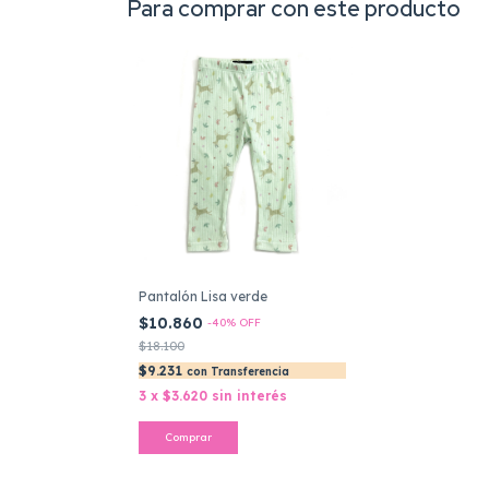
Para comprar con este producto
Pantalón Lisa verde
$10.860
-
40
%
OFF
$18.100
$9.231
con
Transferencia
3
x
$3.620
sin interés
Comprar