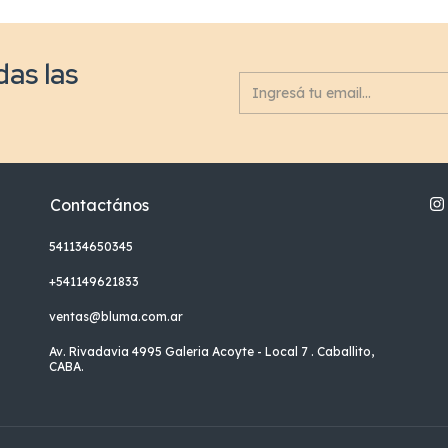
das las
Contactános
541134650345
+541149621833
ventas@bluma.com.ar
Av. Rivadavia 4995 Galeria Acoyte - Local 7 . Caballito,
CABA.