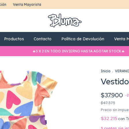
ción
Venta Mayorista
Productos
Contacto
Política de Devolución
Venta M
🔥3 X 2 EN TODO INVIERNO HASTA AGOTAR STOCK🔥
🔥3 X
Inicio
.
VERAN
Vestido
$37.900
-
2
$47.375
Precio sin impu
$32.215
con
T
3
cuotas sin i