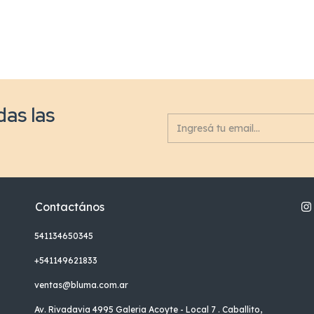
das las
Contactános
541134650345
+541149621833
ventas@bluma.com.ar
Av. Rivadavia 4995 Galeria Acoyte - Local 7 . Caballito,