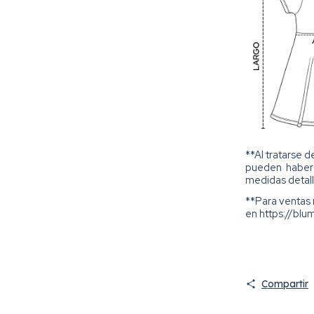
**Al tratarse 
pueden haber m
medidas detall
**Para ventas
en
https://blu
Compartir