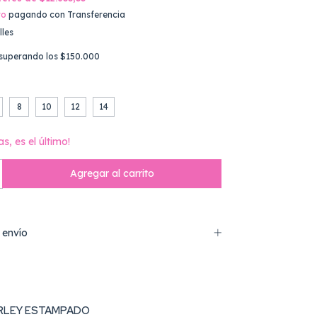
to
pagando con Transferencia
lles
superando los
$150.000
8
10
12
14
as, es el último!
 envío
RLEY ESTAMPADO