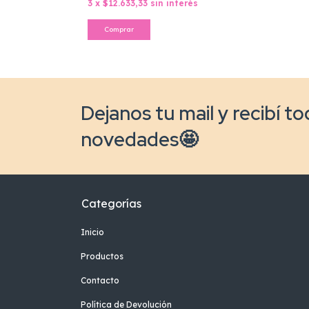
3
x
$12.633,33
sin interés
Comprar
Dejanos tu mail y recibí to
novedades🤩
Categorías
Inicio
Productos
Contacto
Política de Devolución