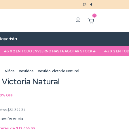
0
ayorista
 2 EN TODO INVIERNO HASTA AGOTAR STOCK🔥
🔥3 X 2 EN TODO INV
O
.
Niñas
.
Vestidos
.
Vestido Victoria Natural
 Victoria Natural
0
%
OFF
estos
$31.322,31
ransferencia
nterés de
$12.633,33