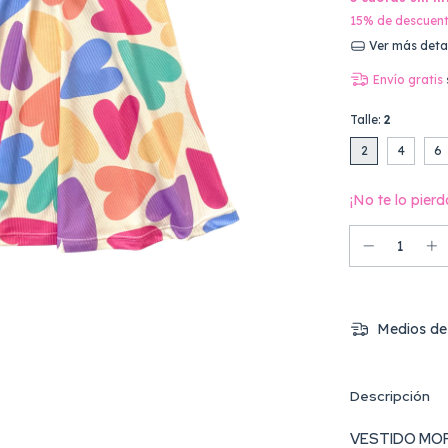
15% de descuen
Ver más deta
Envío gratis
Talle:
2
2
4
6
¡No te lo pierd
Medios de
Descripción
VESTIDO MO