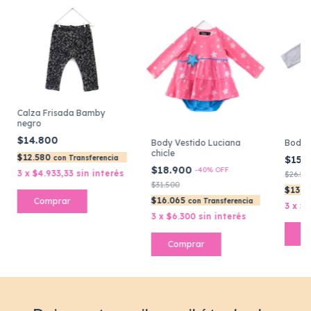
Calza Frisada Bamby
negro
$14.800
Body Vestido Luciana
Body V
chicle
$12.580
$15.
con
Transferencia
$18.900
-
40
%
OFF
3
x
$4.933,33
sin interés
$26.50
$31.500
$13.5
$16.065
Comprar
con
Transferencia
3
x
$5
3
x
$6.300
sin interés
C
Comprar